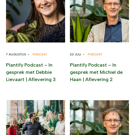
7 AUGUSTUS •
PODCAST
20 JULI •
PODCAST
Plantify Podcast – In
Plantify Podcast – In
gesprek met Debbie
gesprek met Michiel de
Lievaart | Aflevering 3
Haan | Aflevering 2