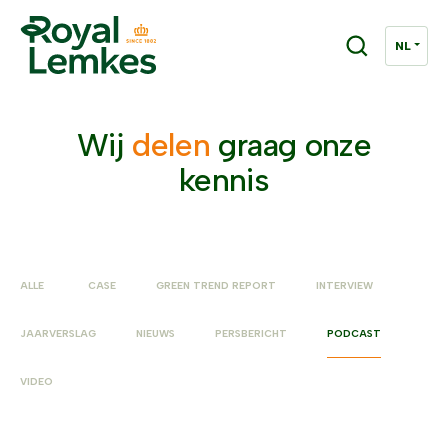
Wij
delen
graag onze
kennis
ALLE
CASE
GREEN TREND REPORT
INTERVIEW
JAARVERSLAG
NIEUWS
PERSBERICHT
PODCAST
VIDEO