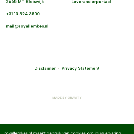
2665 MT Bleiswijk
Leverancierportaal
+31 10 524 3800
mail@royallemkes.nl
Disclaimer
Privacy Statement
MADE BY
GRAVITY
royallemkes.nl maakt gebruik van cookies om jouw ervaring