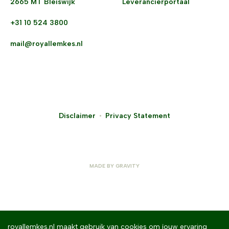
2665 MT Bleiswijk
Leverancierportaal
+31 10 524 3800
mail@royallemkes.nl
Disclaimer
Privacy Statement
MADE BY
GRAVITY
royallemkes.nl maakt gebruik van cookies om jouw ervaring