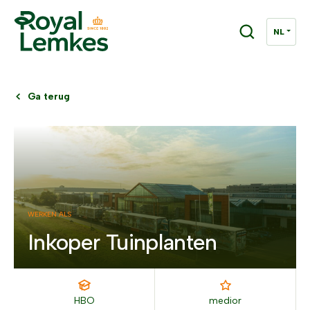
Ga terug
WERKEN ALS
Inkoper Tuinplanten
HBO
medior