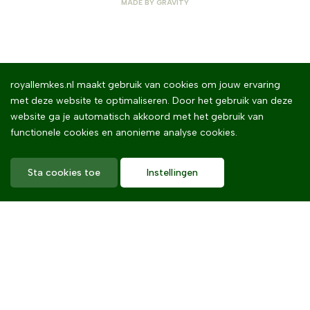
MADE BY
GRAVITY
royallemkes.nl maakt gebruik van cookies om jouw ervaring
met deze website te optimaliseren. Door het gebruik van deze
website ga je automatisch akkoord met het gebruik van
functionele cookies en anonieme analyse cookies.
Sta cookies toe
Instellingen
Home
Royal Lemkes
Missie