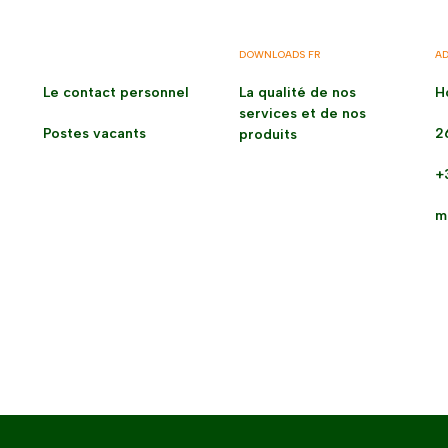
DOWNLOADS FR
AD
Le contact personnel
La qualité de nos
H
services et de nos
Postes vacants
2
produits
+
m